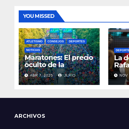
YOU MISSED
ATLETISMO
CONSEJOS
DEPORTES
NOTICIAS
DEPORT
Maratones: El precio
La d
oculto de la
Rafa
resistencia
ABR 7, 2025
JLRIO
NOV 
ARCHIVOS