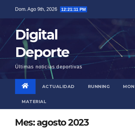
Saltar
Dom. Ago 9th, 2026
12:21:12 PM
al
contenido
Digital
Deporte
Últimas noticias deportivas
ACTUALIDAD
RUNNING
MON
MATERIAL
Mes:
agosto 2023