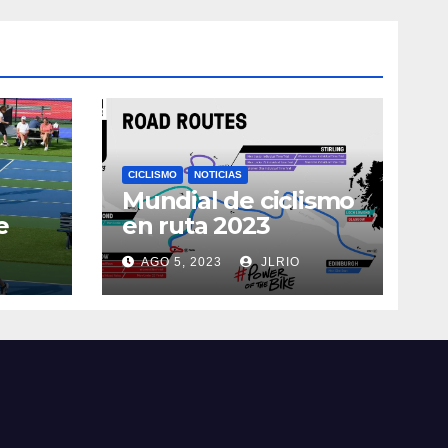
CICLISMO
NOTICIAS
Mundial de ciclismo
e
en ruta 2023
AGO 5, 2023
JLRIO