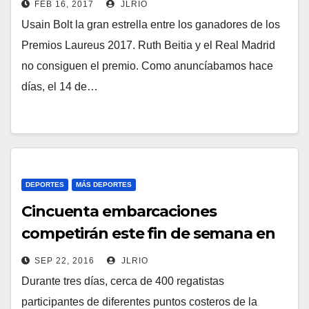
FEB 16, 2017
JLRIO
Usain Bolt la gran estrella entre los ganadores de los
Premios Laureus 2017. Ruth Beitia y el Real Madrid
no consiguen el premio. Como anuncíabamos hace
días, el 14 de…
DEPORTES
MÁS DEPORTES
Cincuenta embarcaciones
competirán este fin de semana en
las XXVIII Jornadas Náuticas
SEP 22, 2016
JLRIO
Pitiusas
Durante tres días, cerca de 400 regatistas
participantes de diferentes puntos costeros de la