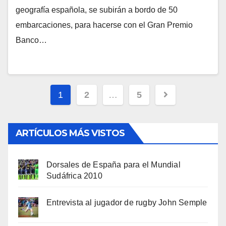
geografía española, se subirán a bordo de 50
embarcaciones, para hacerse con el Gran Premio
Banco…
Navegación
1
2
…
5
de
entradas
ARTÍCULOS MÁS VISTOS
Dorsales de España para el Mundial
Sudáfrica 2010
Entrevista al jugador de rugby John Semple