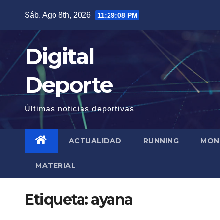
Saltar
Sáb. Ago 8th, 2026
11:29:09 PM
al
contenido
Digital
Deporte
Últimas noticias deportivas
ACTUALIDAD
RUNNING
MON
MATERIAL
Etiqueta:
ayana