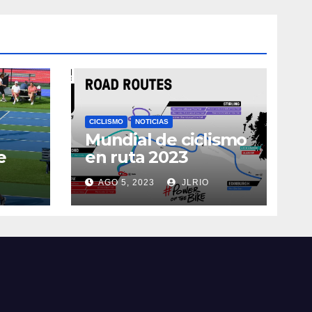
CICLISMO
NOTICIAS
Mundial de ciclismo
e
en ruta 2023
AGO 5, 2023
JLRIO