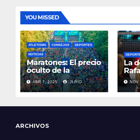
YOU MISSED
ATLETISMO
CONSEJOS
DEPORTES
NOTICIAS
DEPORT
Maratones: El precio
La d
oculto de la
Rafa
resistencia
ABR 7, 2025
JLRIO
NOV 
ARCHIVOS