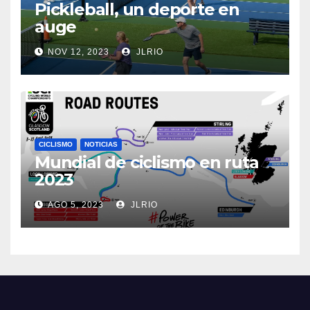
Pickleball, un deporte en
auge
NOV 12, 2023
JLRIO
CICLISMO
NOTICIAS
Mundial de ciclismo en ruta
2023
AGO 5, 2023
JLRIO