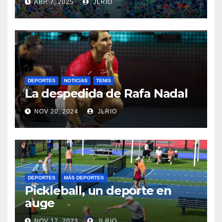
ABR 7, 2025
JLRIO
DEPORTES
NOTICIAS
TENIS
La despedida de Rafa Nadal
NOV 20, 2024
JLRIO
DEPORTES
MÁS DEPORTES
Pickleball, un deporte en
auge
NOV 12, 2023
JLRIO