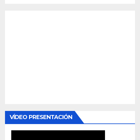
VÍDEO PRESENTACIÓN