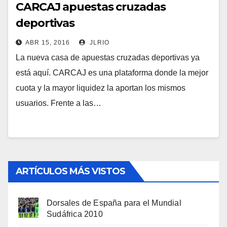
CARCAJ apuestas cruzadas
deportivas
ABR 15, 2016
JLRIO
La nueva casa de apuestas cruzadas deportivas ya
está aquí. CARCAJ es una plataforma donde la mejor
cuota y la mayor liquidez la aportan los mismos
usuarios. Frente a las…
ARTÍCULOS MÁS VISTOS
Dorsales de España para el Mundial
Sudáfrica 2010