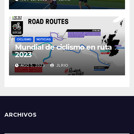
CICLISMO
NOTICIAS
Mundial de ciclismo en ruta
2023
AGO 5, 2023
JLRIO
ARCHIVOS