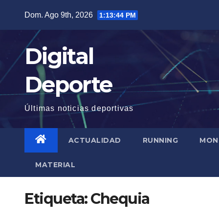
Saltar
Dom. Ago 9th, 2026
1:13:45 PM
al
contenido
Digital
Deporte
Últimas noticias deportivas
ACTUALIDAD
RUNNING
MON
MATERIAL
Etiqueta:
Chequia