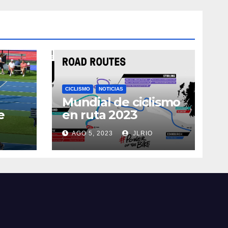
CICLISMO
NOTICIAS
Mundial de ciclismo
e
en ruta 2023
AGO 5, 2023
JLRIO