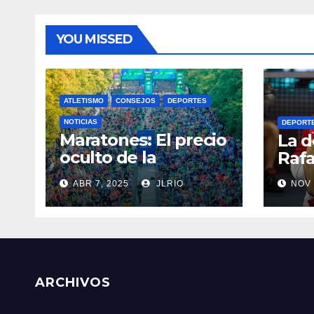
YOU MISSED
ATLETISMO
CONSEJOS
DEPORTES
NOTICIAS
DEPORT
Maratones: El precio
La d
oculto de la
Rafa
resistencia
ABR 7, 2025
JLRIO
NOV 
ARCHIVOS