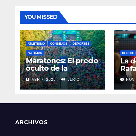
YOU MISSED
ATLETISMO
CONSEJOS
DEPORTES
NOTICIAS
DEPORT
Maratones: El precio
La d
oculto de la
Rafa
resistencia
ABR 7, 2025
JLRIO
NOV 
ARCHIVOS