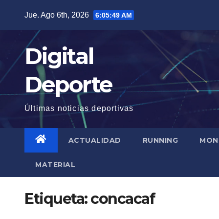
Saltar
Jue. Ago 6th, 2026
6:05:50 AM
al
contenido
Digital
Deporte
Últimas noticias deportivas
ACTUALIDAD
RUNNING
MON
MATERIAL
Etiqueta:
concacaf