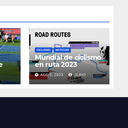
CICLISMO
NOTICIAS
Mundial de ciclismo
e
en ruta 2023
AGO 5, 2023
JLRIO