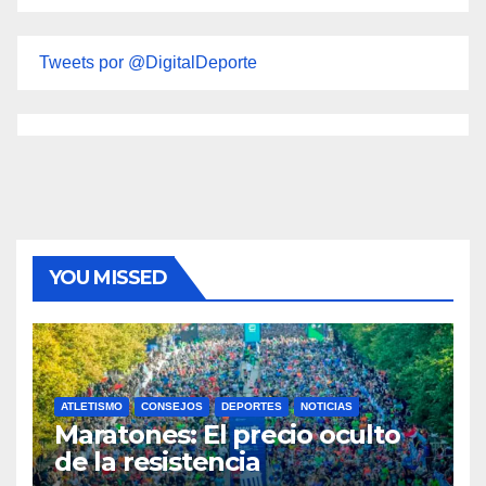
Tweets por @DigitalDeporte
YOU MISSED
ATLETISMO
CONSEJOS
DEPORTES
NOTICIAS
Maratones: El precio oculto
de la resistencia