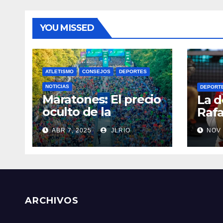
YOU MISSED
ATLETISMO
CONSEJOS
DEPORTES
NOTICIAS
DEPORT
Maratones: El precio
La d
oculto de la
Rafa
resistencia
ABR 7, 2025
JLRIO
NOV 
ARCHIVOS