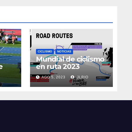
CICLISMO
NOTICIAS
Mundial de ciclismo
e
en ruta 2023
AGO 5, 2023
JLRIO