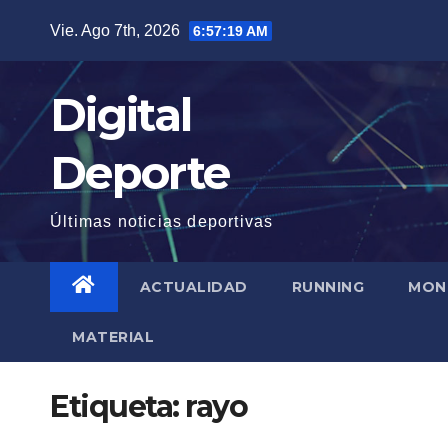
Saltar
Vie. Ago 7th, 2026
6:57:19 AM
al
contenido
Digital
Deporte
Últimas noticias deportivas
ACTUALIDAD
RUNNING
MON
MATERIAL
Etiqueta:
rayo