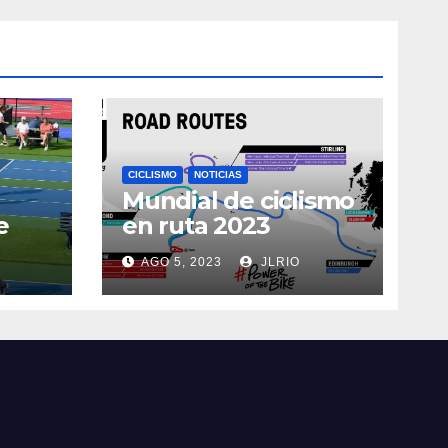
CICLISMO
NOTICIAS
Mundial de ciclismo
e
en ruta 2023
AGO 5, 2023
JLRIO