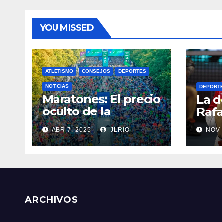
YOU MISSED
ATLETISMO
CONSEJOS
DEPORTES
NOTICIAS
DEPORT
Maratones: El precio
La d
oculto de la
Rafa
resistencia
ABR 7, 2025
JLRIO
NOV 
ARCHIVOS