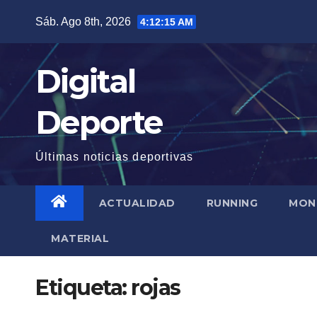
Saltar
Sáb. Ago 8th, 2026
4:12:16 AM
al
contenido
Digital
Deporte
Últimas noticias deportivas
ACTUALIDAD
RUNNING
MON
MATERIAL
Etiqueta:
rojas