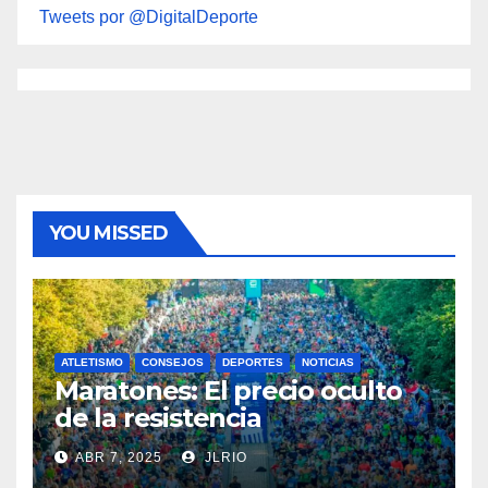
Tweets por @DigitalDeporte
YOU MISSED
ATLETISMO
CONSEJOS
DEPORTES
NOTICIAS
Maratones: El precio oculto
de la resistencia
ABR 7, 2025
JLRIO