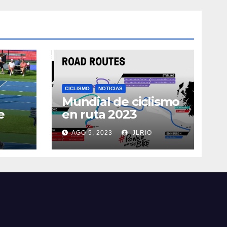
CICLISMO
NOTICIAS
Mundial de ciclismo
e
en ruta 2023
AGO 5, 2023
JLRIO