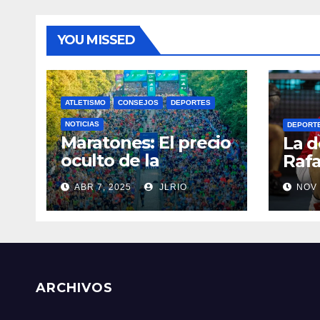
YOU MISSED
ATLETISMO
CONSEJOS
DEPORTES
NOTICIAS
DEPORT
Maratones: El precio
La d
oculto de la
Rafa
resistencia
ABR 7, 2025
JLRIO
NOV 
ARCHIVOS