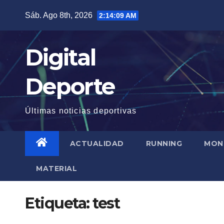
Saltar
Sáb. Ago 8th, 2026
2:14:10 AM
al
contenido
Digital
Deporte
Últimas noticias deportivas
ACTUALIDAD
RUNNING
MON
MATERIAL
Etiqueta:
test