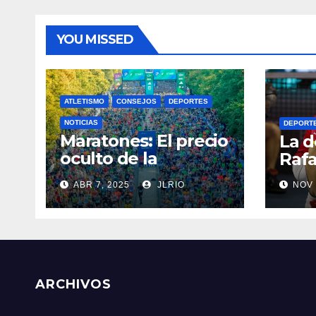
YOU MISSED
ATLETISMO
CONSEJOS
DEPORTES
NOTICIAS
DEPORT
Maratones: El precio
La d
oculto de la
Rafa
resistencia
ABR 7, 2025
JLRIO
NOV 
ARCHIVOS