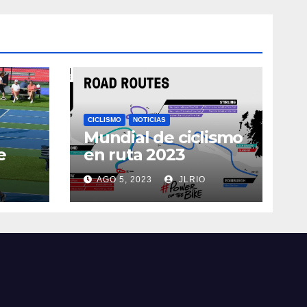
CICLISMO
NOTICIAS
Mundial de ciclismo
e
en ruta 2023
AGO 5, 2023
JLRIO