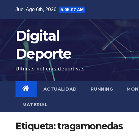
Saltar
Jue. Ago 6th, 2026
5:05:08 AM
al
contenido
Digital
Deporte
Últimas noticias deportivas
ACTUALIDAD
RUNNING
MON
MATERIAL
Etiqueta:
tragamonedas