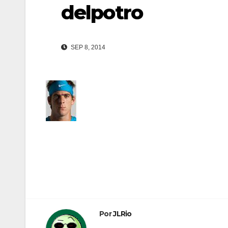
delpotro
SEP 8, 2014
Navegación
de
entradas
Por
JLRio