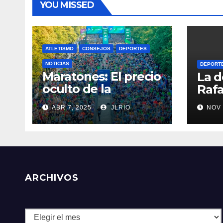
YOU MISSED
ATLETISMO
CONSEJOS
DEPORTES
NOTICIAS
DEPORT
Maratones: El precio
La d
oculto de la
Rafa
resistencia
ABR 7, 2025
JLRIO
NOV 
ARCHIVOS
Archivos