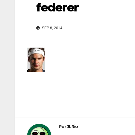
federer
SEP 8, 2014
Navegación
de
entradas
Por
JLRio