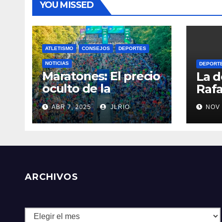
YOU MISSED
ATLETISMO
CONSEJOS
DEPORTES
NOTICIAS
DEPORT
Maratones: El precio
La d
oculto de la
Rafa
resistencia
ABR 7, 2025
JLRIO
NOV 
ARCHIVOS
Archivos