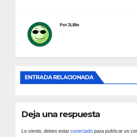
de
entradas
Por
JLRio
ENTRADA RELACIONADA
Deja una respuesta
Lo siento, debes estar
conectado
para publicar un co