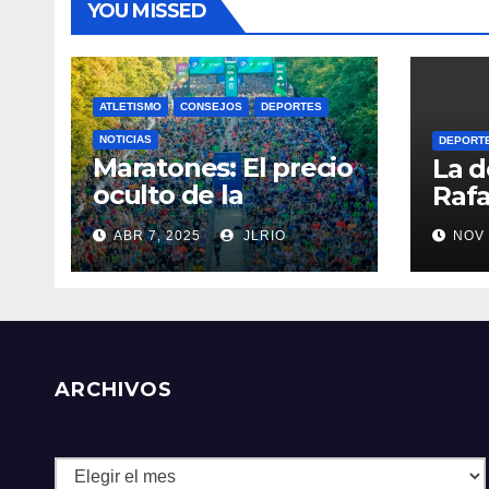
YOU MISSED
ATLETISMO
CONSEJOS
DEPORTES
NOTICIAS
DEPORT
Maratones: El precio
La d
oculto de la
Rafa
resistencia
ABR 7, 2025
JLRIO
NOV 
ARCHIVOS
Archivos