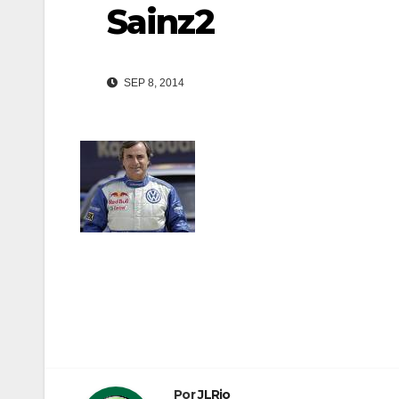
Sainz2
SEP 8, 2014
Navegación
de
entradas
Por
JLRio