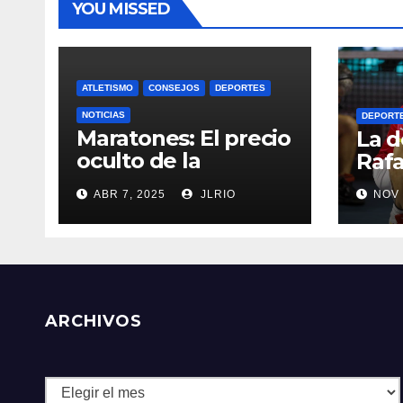
YOU MISSED
ATLETISMO
CONSEJOS
DEPORTES
NOTICIAS
DEPORT
Maratones: El precio
La d
oculto de la
Rafa
resistencia
ABR 7, 2025
JLRIO
NOV 
ARCHIVOS
Archivos