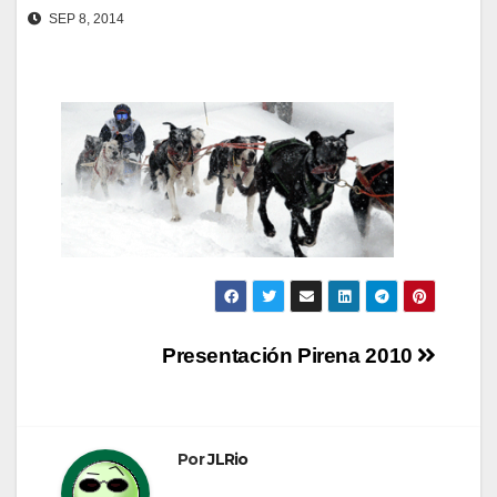
SEP 8, 2014
Navegación
Presentación Pirena 2010
de
entradas
Por
JLRio