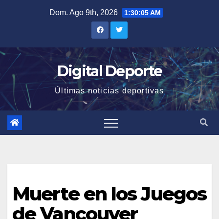
Saltar
Dom. Ago 9th, 2026
1:30:06 AM
al
contenido
Digital Deporte
Últimas noticias deportivas
Muerte en los Juegos
de Vancouver