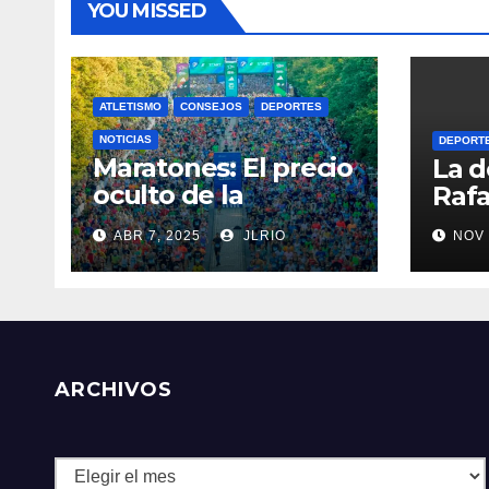
YOU MISSED
ATLETISMO
CONSEJOS
DEPORTES
NOTICIAS
DEPORT
Maratones: El precio
La d
oculto de la
Rafa
resistencia
ABR 7, 2025
JLRIO
NOV 
ARCHIVOS
Archivos