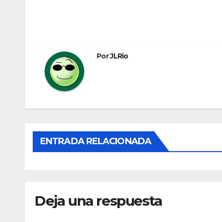
Navegación
de
entradas
Por
JLRio
ENTRADA RELACIONADA
Deja una respuesta