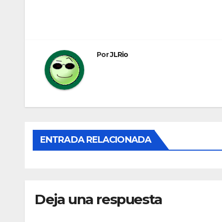
Navegación
de
entradas
Por
JLRio
ENTRADA RELACIONADA
Deja una respuesta