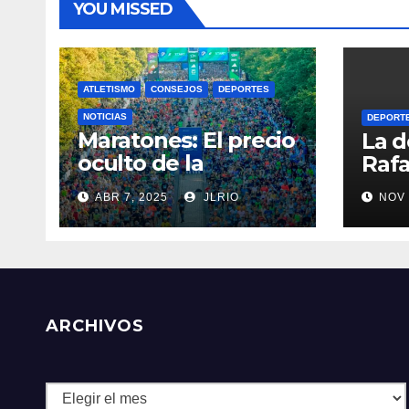
YOU MISSED
ATLETISMO
CONSEJOS
DEPORTES
NOTICIAS
DEPORT
Maratones: El precio
La d
oculto de la
Rafa
resistencia
ABR 7, 2025
JLRIO
NOV 
ARCHIVOS
Archivos