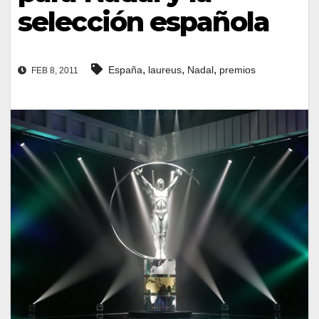
selección española
,
,
,
España
laureus
Nadal
premios
FEB 8, 2011