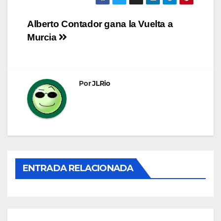
Navegación
Alberto Contador gana la Vuelta a
Murcia
de
entradas
Por
JLRio
ENTRADA RELACIONADA