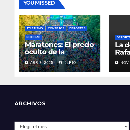
YOU MISSED
ATLETISMO
CONSEJOS
DEPORTES
NOTICIAS
DEPORT
Maratones: El precio
La d
oculto de la
Rafa
resistencia
ABR 7, 2025
JLRIO
NOV 
ARCHIVOS
Archivos