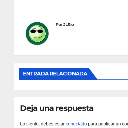
de
entradas
Por
JLRio
ENTRADA RELACIONADA
Deja una respuesta
Lo siento, debes estar
conectado
para publicar un co