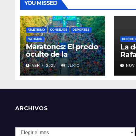
YOU MISSED
ATLETISMO
CONSEJOS
DEPORTES
NOTICIAS
DEPORT
Maratones: El precio
La d
oculto de la
Rafa
resistencia
ABR 7, 2025
JLRIO
NOV 
ARCHIVOS
Archivos