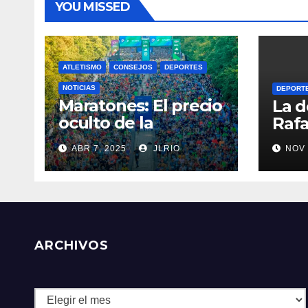
YOU MISSED
ATLETISMO
CONSEJOS
DEPORTES
NOTICIAS
DEPORT
Maratones: El precio
La d
oculto de la
Rafa
resistencia
ABR 7, 2025
JLRIO
NOV 
ARCHIVOS
Archivos