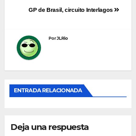
Navegación
GP de Brasil, circuito Interlagos
de
entradas
Por
JLRio
ENTRADA RELACIONADA
Deja una respuesta