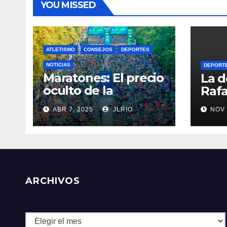
YOU MISSED
ATLETISMO
CONSEJOS
DEPORTES
NOTICIAS
DEPORT
Maratones: El precio
La d
oculto de la
Rafa
resistencia
ABR 7, 2025
JLRIO
NOV 
ARCHIVOS
Archivos