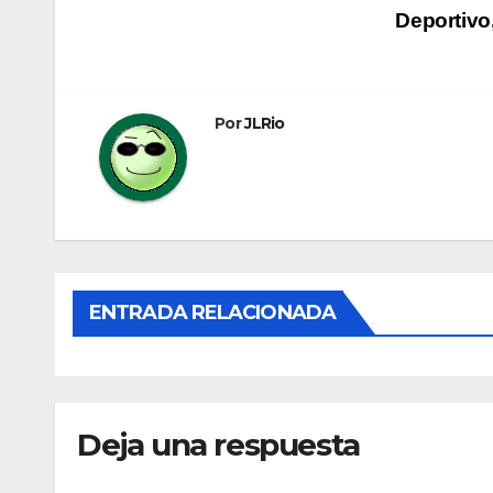
Navegación
Deportivo
de
entradas
Por
JLRio
ENTRADA RELACIONADA
Deja una respuesta