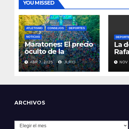
YOU MISSED
ATLETISMO
CONSEJOS
DEPORTES
NOTICIAS
DEPORT
Maratones: El precio
La d
oculto de la
Rafa
resistencia
ABR 7, 2025
JLRIO
NOV 
ARCHIVOS
Archivos