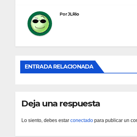
de
entradas
Por
JLRio
ENTRADA RELACIONADA
Deja una respuesta
Lo siento, debes estar
conectado
para publicar un co