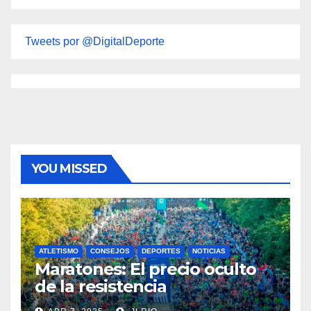
Tweets por @DigitalDeporte
YOU MISSED
ATLETISMO
CONSEJOS
DEPORTES
NOTICIAS
Maratones: El precio oculto
de la resistencia