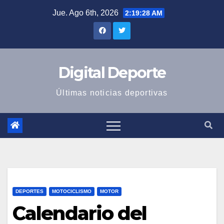
Saltar
Jue. Ago 6th, 2026
2:19:29 AM
al
contenido
Digital Deporte
Últimas noticias deportivas
DEPORTES
MOTOCICLISMO
MOTOR
Calendario del