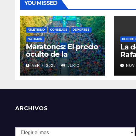
YOU MISSED
ATLETISMO
CONSEJOS
DEPORTES
NOTICIAS
DEPORT
Maratones: El precio
La d
oculto de la
Rafa
resistencia
ABR 7, 2025
JLRIO
NOV 
ARCHIVOS
Archivos