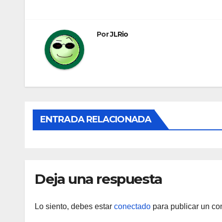
de
entradas
Por
JLRio
ENTRADA RELACIONADA
Deja una respuesta
Lo siento, debes estar
conectado
para publicar un co