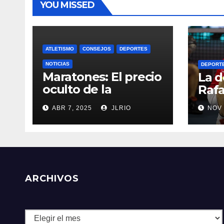
YOU MISSED
ATLETISMO
CONSEJOS
DEPORTES
NOTICIAS
DEPORT
Maratones: El precio
La d
oculto de la
Rafa
resistencia
ABR 7, 2025
JLRIO
NOV 
ARCHIVOS
Archivos