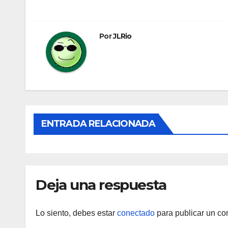
de
entradas
Por
JLRio
ENTRADA RELACIONADA
Deja una respuesta
Lo siento, debes estar
conectado
para publicar un co