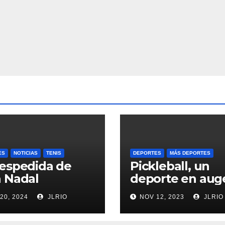
ES
NOTICIAS
TENIS
DEPORTES
MÁS DEPORTES
espedida de
Pickleball, un
 Nadal
deporte en aug
20, 2024
JLRIO
NOV 12, 2023
JLRIO