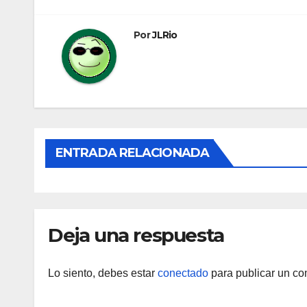
de
entradas
Por
JLRio
ENTRADA RELACIONADA
Deja una respuesta
Lo siento, debes estar
conectado
para publicar un co