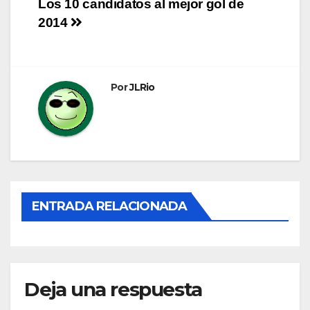
Navegación
Los 10 candidatos al mejor gol de
2014
de
entradas
Por
JLRio
ENTRADA RELACIONADA
Deja una respuesta