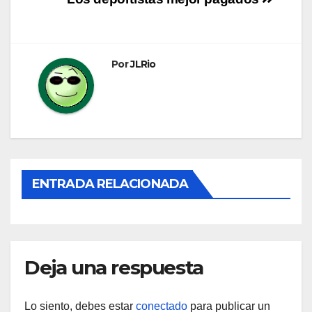
Navegación
de
entradas
Por
JLRio
ENTRADA RELACIONADA
Deja una respuesta
Lo siento, debes estar
conectado
para publicar un