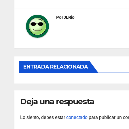
de
entradas
Por
JLRio
ENTRADA RELACIONADA
Deja una respuesta
Lo siento, debes estar
conectado
para publicar un co