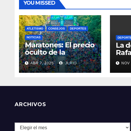
YOU MISSED
ATLETISMO
CONSEJOS
DEPORTES
NOTICIAS
DEPORT
Maratones: El precio
La d
oculto de la
Rafa
resistencia
ABR 7, 2025
JLRIO
NOV 
ARCHIVOS
Archivos