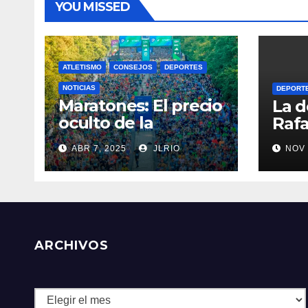
YOU MISSED
ATLETISMO
CONSEJOS
DEPORTES
NOTICIAS
DEPORT
Maratones: El precio
La d
oculto de la
Rafa
resistencia
ABR 7, 2025
JLRIO
NOV 
ARCHIVOS
Archivos