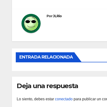
de
entradas
Por
JLRio
ENTRADA RELACIONADA
Deja una respuesta
Lo siento, debes estar
conectado
para publicar un co