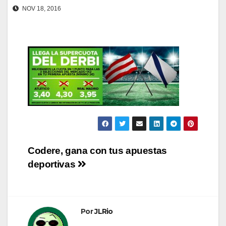
NOV 18, 2016
Navegación
Codere, gana con tus apuestas
deportivas
de
entradas
Por
JLRio