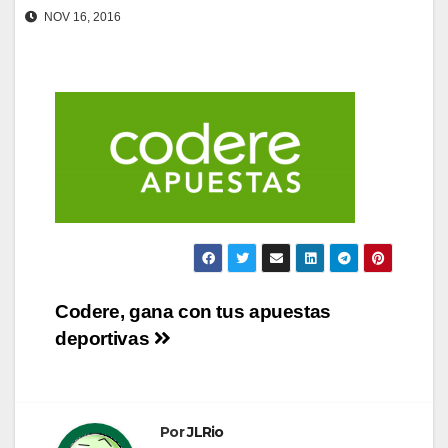
NOV 16, 2016
Navegación
Codere, gana con tus apuestas
deportivas
de
entradas
Por
JLRio