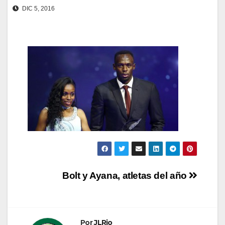
DIC 5, 2016
Navegación
Bolt y Ayana, atletas del año
de
entradas
Por
JLRio