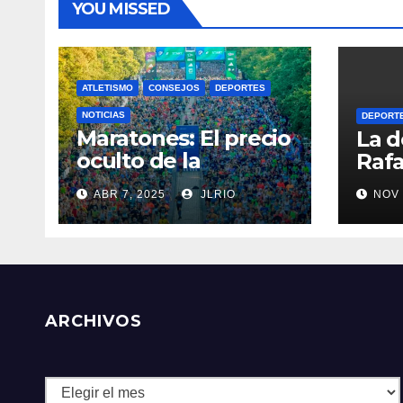
YOU MISSED
ATLETISMO
CONSEJOS
DEPORTES
NOTICIAS
DEPORT
Maratones: El precio
La d
oculto de la
Rafa
resistencia
ABR 7, 2025
JLRIO
NOV 
ARCHIVOS
Archivos