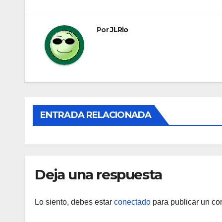
de
entradas
Por
JLRio
ENTRADA RELACIONADA
Deja una respuesta
Lo siento, debes estar
conectado
para publicar un co