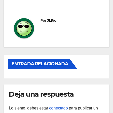
de
entradas
Por
JLRio
ENTRADA RELACIONADA
Deja una respuesta
Lo siento, debes estar
conectado
para publicar un