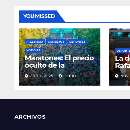
YOU MISSED
ATLETISMO
CONSEJOS
DEPORTES
NOTICIAS
DEPORT
Maratones: El precio
La d
oculto de la
Rafa
resistencia
ABR 7, 2025
JLRIO
NOV 
ARCHIVOS