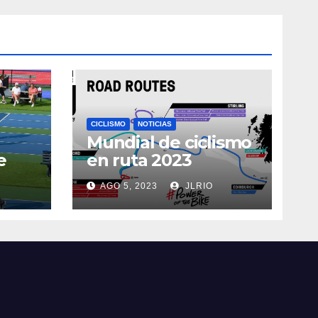
CICLISMO
NOTICIAS
Mundial de ciclismo
e
en ruta 2023
AGO 5, 2023
JLRIO