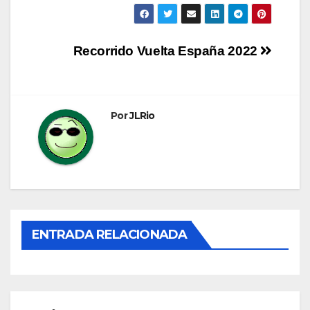
Navegación
Recorrido Vuelta España 2022
de
entradas
Por
JLRio
ENTRADA RELACIONADA