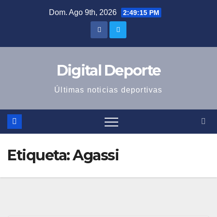
Saltar
Dom. Ago 9th, 2026
2:49:15 PM
al
contenido
Digital Deporte
Últimas noticias deportivas
Etiqueta:
Agassi