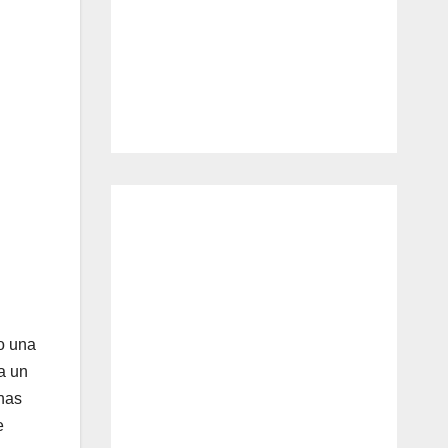
o una
a un
chas
e