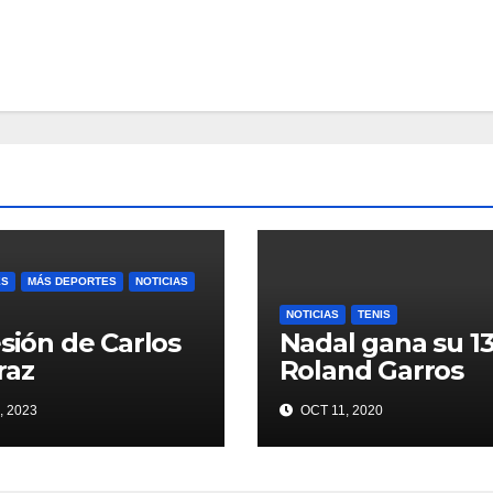
ES
MÁS DEPORTES
NOTICIAS
NOTICIAS
TENIS
esión de Carlos
Nadal gana su 13
raz
Roland Garros
, 2023
OCT 11, 2020