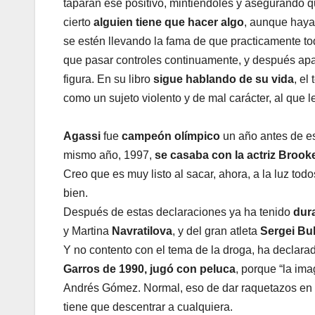
taparan ese positivo, mintiéndoles y asegurando qu
cierto
alguien tiene que hacer algo
, aunque haya
se estén llevando la fama de que practicamente to
que pasar controles continuamente, y después ap
figura. En su libro
sigue hablando de su vida
, el
como un sujeto violento y de mal carácter, al que l
Agassi
fue
campeón olímpico
un año antes de es
mismo año, 1997,
se casaba con la actriz Brook
Creo que es muy listo al sacar, ahora, a la luz tod
bien.
Después de estas declaraciones ya ha tenido
dura
y Martina
Navratilova
, y del gran atleta
Sergei Bu
Y no contento con el tema de la droga, ha declarado
Garros de 1990, jugó con peluca
, porque “la im
Andrés Gómez. Normal, eso de dar raquetazos en u
tiene que descentrar a cualquiera.