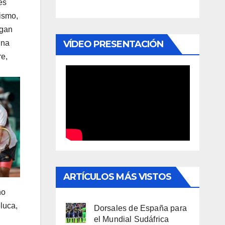
es
ismo,
ngan
VÍDEO PRESENTACIÓN
una
re,
ARTÍCULOS MÁS VISTOS
no
luca,
Dorsales de España para
el Mundial Sudáfrica