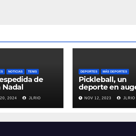
ES
NOTICIAS
TENIS
DEPORTES
MÁS DEPORTES
espedida de
Pickleball, un
 Nadal
deporte en aug
20, 2024
JLRIO
NOV 12, 2023
JLRIO