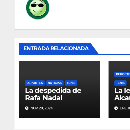
ENTRADA RELACIONADA
DEPORT
DEPORTES
NOTICIAS
TENIS
TENIS
La despedida de
La l
Rafa Nadal
Alca
NOV 20, 2024
ENE 8