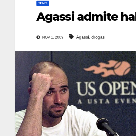
TENIS
Agassi admite h
,
Agassi
drogas
NOV 1, 2009