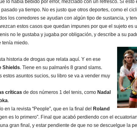
e lo había bebido por error, mezclado con un refresco. Si esto 
 pasado ya tiempo. No es justo que otros deportes, como el cicl
dos los corredores se ayudan con algún tipo de sustancia, y te
arezcan estos casos que quedan impunes por que el sujeto es 
 tenis no le gustaba y jugaba por obligación, y describe a su pad
e tenía miedo.
ta historia de drogas que relata aquí. Y en ese
e Shields
. Tiene en su palmarés 8 grand slams.
os estos asuntos sucios, su libro se va a vender muy
s críticas
de dos números 1 del tenis, como
Nadal
bka
.
 en la revista “People”, que en la final del
Roland
agen es lo primero”. Final que acabó perdiendo con el ecuatoria
na gran final, y estar pendiente de que no se descuelgue la pe