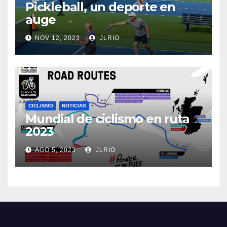
Pickleball, un deporte en
auge
NOV 12, 2023
JLRIO
CICLISMO
NOTICIAS
Mundial de ciclismo en ruta
2023
AGO 5, 2023
JLRIO