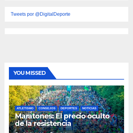
Tweets por @DigitalDeporte
YOU MISSED
ATLETISMO
CONSEJOS
DEPORTES
NOTICIAS
Maratones: El precio oculto
de la resistencia