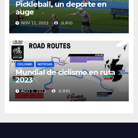
Pickleball, un deporte en
auge
NOV 12, 2023
JLRIO
CICLISMO
NOTICIAS
Mundial de ciclismo en ruta
2023
AGO 5, 2023
JLRIO